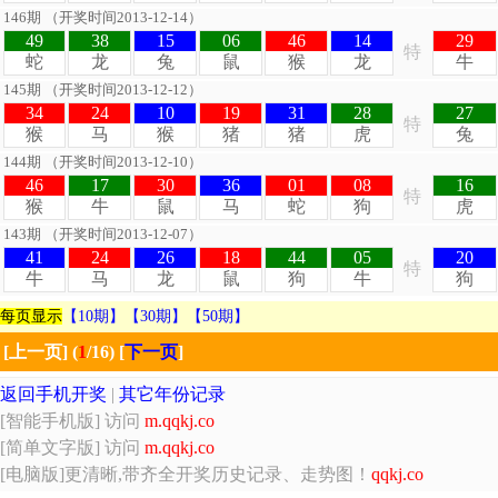
146期 （开奖时间2013-12-14）
49
38
15
06
46
14
29
特
蛇
龙
兔
鼠
猴
龙
牛
145期 （开奖时间2013-12-12）
34
24
10
19
31
28
27
特
猴
马
猴
猪
猪
虎
兔
144期 （开奖时间2013-12-10）
46
17
30
36
01
08
16
特
猴
牛
鼠
马
蛇
狗
虎
143期 （开奖时间2013-12-07）
41
24
26
18
44
05
20
特
牛
马
龙
鼠
狗
牛
狗
每页显示
【10期】
【30期】
【50期】
[上一页] (
1
/16) [
下一页
]
返回手机开奖
|
其它年份记录
[智能手机版] 访问
m.qqkj.co
[简单文字版] 访问
m.qqkj.co
[电脑版]更清晰,带齐全开奖历史记录、走势图！
qqkj.co