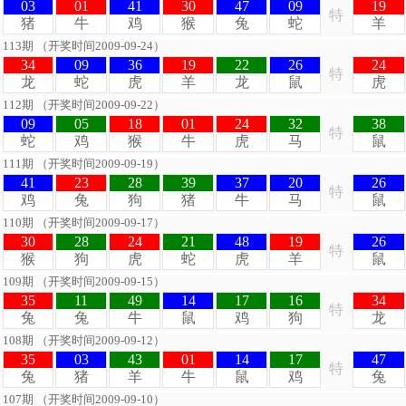
03
01
41
30
47
09
19
特
猪
牛
鸡
猴
兔
蛇
羊
113期 （开奖时间2009-09-24）
34
09
36
19
22
26
24
特
龙
蛇
虎
羊
龙
鼠
虎
112期 （开奖时间2009-09-22）
09
05
18
01
24
32
38
特
蛇
鸡
猴
牛
虎
马
鼠
111期 （开奖时间2009-09-19）
41
23
28
39
37
20
26
特
鸡
兔
狗
猪
牛
马
鼠
110期 （开奖时间2009-09-17）
30
28
24
21
48
19
26
特
猴
狗
虎
蛇
虎
羊
鼠
109期 （开奖时间2009-09-15）
35
11
49
14
17
16
34
特
兔
兔
牛
鼠
鸡
狗
龙
108期 （开奖时间2009-09-12）
35
03
43
01
14
17
47
特
兔
猪
羊
牛
鼠
鸡
兔
107期 （开奖时间2009-09-10）