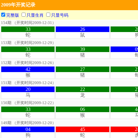
2009年开奖记录
完整版
只显生肖
只显号码
154期 （开奖时间2009-12-31）
33
26
2
蛇
鼠
153期 （开奖时间2009-12-29）
33
39
0
蛇
猪
152期 （开奖时间2009-12-26）
42
27
2
猴
猪
151期 （开奖时间2009-12-24）
20
22
2
马
龙
150期 （开奖时间2009-12-22）
33
06
4
蛇
猴
149期 （开奖时间2009-12-20）
04
45
2
狗
蛇