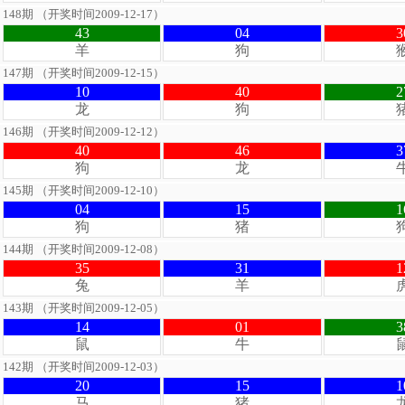
148期 （开奖时间2009-12-17）
43
04
3
羊
狗
147期 （开奖时间2009-12-15）
10
40
2
龙
狗
146期 （开奖时间2009-12-12）
40
46
3
狗
龙
145期 （开奖时间2009-12-10）
04
15
1
狗
猪
144期 （开奖时间2009-12-08）
35
31
1
兔
羊
143期 （开奖时间2009-12-05）
14
01
3
鼠
牛
142期 （开奖时间2009-12-03）
20
15
1
马
猪