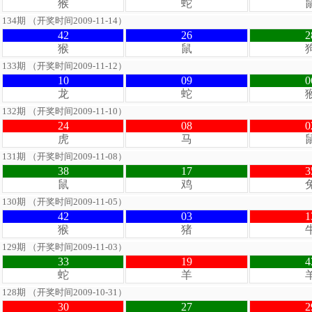
猴
蛇
134期 （开奖时间2009-11-14）
42
26
2
猴
鼠
133期 （开奖时间2009-11-12）
10
09
0
龙
蛇
132期 （开奖时间2009-11-10）
24
08
0
虎
马
131期 （开奖时间2009-11-08）
38
17
3
鼠
鸡
130期 （开奖时间2009-11-05）
42
03
1
猴
猪
129期 （开奖时间2009-11-03）
33
19
4
蛇
羊
128期 （开奖时间2009-10-31）
30
27
2