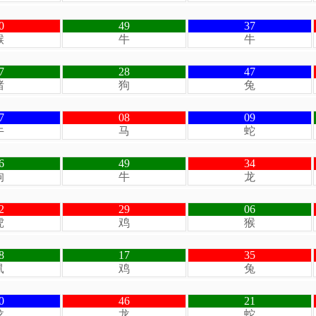
0
49
37
猴
牛
牛
7
28
47
猪
狗
兔
7
08
09
牛
马
蛇
6
49
34
狗
牛
龙
2
29
06
虎
鸡
猴
8
17
35
鼠
鸡
兔
0
46
21
龙
龙
蛇