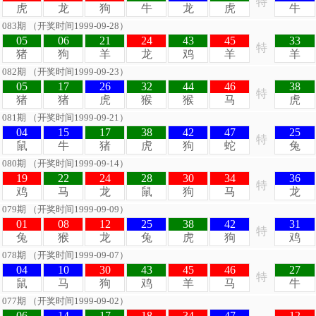
特
虎
龙
狗
牛
龙
虎
牛
083期 （开奖时间1999-09-28）
05
06
21
24
43
45
33
特
猪
狗
羊
龙
鸡
羊
羊
082期 （开奖时间1999-09-23）
05
17
26
32
44
46
38
特
猪
猪
虎
猴
猴
马
虎
081期 （开奖时间1999-09-21）
04
15
17
38
42
47
25
特
鼠
牛
猪
虎
狗
蛇
兔
080期 （开奖时间1999-09-14）
19
22
24
28
30
34
36
特
鸡
马
龙
鼠
狗
马
龙
079期 （开奖时间1999-09-09）
01
08
12
25
38
42
31
特
兔
猴
龙
兔
虎
狗
鸡
078期 （开奖时间1999-09-07）
04
10
30
43
45
46
27
特
鼠
马
狗
鸡
羊
马
牛
077期 （开奖时间1999-09-02）
06
14
17
18
34
47
12