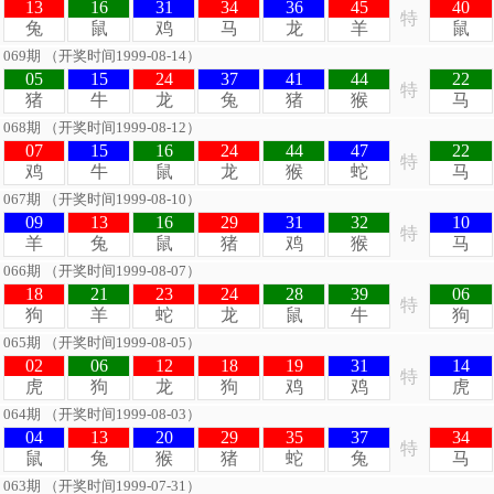
13
16
31
34
36
45
40
特
兔
鼠
鸡
马
龙
羊
鼠
069期 （开奖时间1999-08-14）
05
15
24
37
41
44
22
特
猪
牛
龙
兔
猪
猴
马
068期 （开奖时间1999-08-12）
07
15
16
24
44
47
22
特
鸡
牛
鼠
龙
猴
蛇
马
067期 （开奖时间1999-08-10）
09
13
16
29
31
32
10
特
羊
兔
鼠
猪
鸡
猴
马
066期 （开奖时间1999-08-07）
18
21
23
24
28
39
06
特
狗
羊
蛇
龙
鼠
牛
狗
065期 （开奖时间1999-08-05）
02
06
12
18
19
31
14
特
虎
狗
龙
狗
鸡
鸡
虎
064期 （开奖时间1999-08-03）
04
13
20
29
35
37
34
特
鼠
兔
猴
猪
蛇
兔
马
063期 （开奖时间1999-07-31）