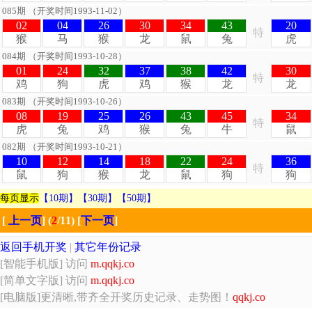
085期 （开奖时间1993-11-02）
02
04
26
30
34
43
20
特
猴
马
猴
龙
鼠
兔
虎
084期 （开奖时间1993-10-28）
01
24
32
37
38
42
30
特
鸡
狗
虎
鸡
猴
龙
龙
083期 （开奖时间1993-10-26）
08
19
25
26
43
45
34
特
虎
兔
鸡
猴
兔
牛
鼠
082期 （开奖时间1993-10-21）
10
12
14
18
22
24
36
特
鼠
狗
猴
龙
鼠
狗
狗
每页显示
【10期】
【30期】
【50期】
[
上一页
] (
2
/11) [
下一页
]
返回手机开奖
|
其它年份记录
[智能手机版] 访问
m.qqkj.co
[简单文字版] 访问
m.qqkj.co
[电脑版]更清晰,带齐全开奖历史记录、走势图！
qqkj.co