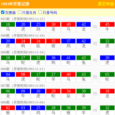
1993年开奖记录
其它年份
完整版
只显生肖
只显号码
091期 （开奖时间1993-11-23）
16
20
25
30
40
42
45
特
马
虎
鸡
龙
马
龙
牛
090期 （开奖时间1993-11-18）
20
24
34
35
37
42
32
特
虎
狗
鼠
猪
鸡
龙
虎
089期 （开奖时间1993-11-16）
16
17
32
36
41
43
20
特
马
蛇
虎
狗
蛇
兔
虎
088期 （开奖时间1993-11-11）
04
08
17
27
40
43
05
特
马
虎
蛇
羊
马
兔
蛇
087期 （开奖时间1993-11-09）
06
09
20
29
34
39
18
特
龙
牛
虎
蛇
鼠
羊
龙
086期 （开奖时间1993-11-04）
02
03
25
28
38
39
32
特
猴
羊
鸡
马
猴
羊
虎