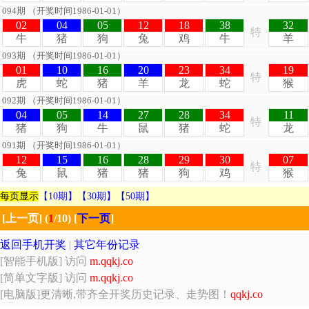
094期 （开奖时间1986-01-01）
02
04
05
12
18
38
32
特
牛
猪
狗
兔
鸡
牛
羊
093期 （开奖时间1986-01-01）
01
10
16
20
23
34
19
特
虎
蛇
猪
羊
龙
蛇
猴
092期 （开奖时间1986-01-01）
04
05
14
27
28
34
11
特
猪
狗
牛
鼠
猪
蛇
龙
091期 （开奖时间1986-01-01）
12
15
16
28
29
30
07
特
兔
鼠
猪
猪
狗
鸡
猴
每页显示
【10期】
【30期】
【50期】
[上一页] (
1
/10) [
下一页
]
返回手机开奖
|
其它年份记录
[智能手机版] 访问
m.qqkj.co
[简单文字版] 访问
m.qqkj.co
[电脑版]更清晰,带齐全开奖历史记录、走势图！
qqkj.co